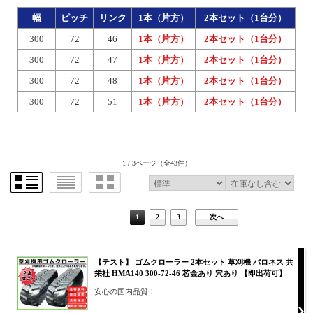
幅
ピッチ
リンク
1本（片方）
2本セット（1台分）
300
72
46
1本（片方）
2本セット（1台分）
300
72
47
1本（片方）
2本セット（1台分）
300
72
48
1本（片方）
2本セット（1台分）
300
72
51
1本（片方）
2本セット（1台分）
1 / 3ページ
（全43件）
1
2
3
次へ
【テスト】 ゴムクローラー 2本セット 草刈機 バロネス 共
栄社 HMA140 300-72-46 芯金あり 穴あり 【即出荷可】
安心の国内品質！