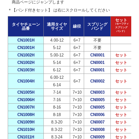
商品ページにジャンプします
＊【バンド付きセット】 は右にスクロールしてください
セット
タイヤチェーン
適用タイヤ
スプリング
（セーフティ
線径
品番
サイズ
バンド
スプリング
バンド）
CN1001H
4.00-12
6×7
不要
CN1001H
5-12
6×7
不要
CN1002H
5.00-12
6×7
CN0001
セット
CN1002H
5-14
6×7
CN0001
セット
CN1003H
6-12
6×7
CN0001
セット
6.00-12
CN1004H
6×7
CN0002
セット
6-14
CN1005H
7-14
7×10
CN0003
セット
CN1006H
7-16
7×10
CN0005
セット
CN1007H
8-16
7×10
CN0005
セット
CN1008H
8-18
7×10
CN0006
セット
CN1009H
8.3-20
7×10
CN0007
セット
CN1010H
8.3-22
7×10
CN0008
セット
CN1011H
8.3-24
7×10
CN0009
セット