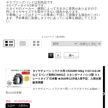
※スプリングバンドは別売品です。
※1ペア＝タイヤ2本分です。
※タイヤのメーカー、種類によって大きさに差異がありますので、
同じタイヤサイズでも取付できない場合があります。
※車種によってはチェーンが車体に干渉して損傷する場合がござい
ます。予め事前に装着しタイヤにあっている事を確認してくださ
い。
1 / 2ページ
（全29件）
1
2
次へ
タイヤチェーン トラクタ用 CN1028H 50kg 7×10 13.6-28
など【バンド別売/CN0011】スタンダード ハシゴ型 スト
レートタイプ 日本製 ★2026年12月頃入荷予定、入荷次第
販売再開
タイヤチェーン トラクター用 ハイラグタイヤにお勧め！
安心の日本製
価格： 65,800円(税込)
欠品中・入荷待ち