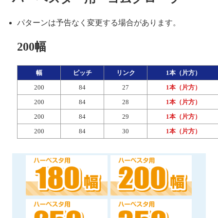
パターンは予告なく変更する場合があります。
200幅
幅
ピッチ
リンク
1本（片方）
200
84
27
1本（片方）
200
84
28
1本（片方）
200
84
29
1本（片方）
200
84
30
1本（片方）