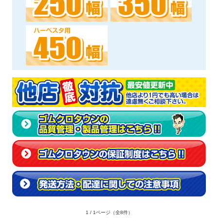
1 / 1ページ
（全8件）