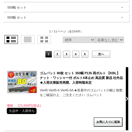
500幅 セット
600幅 セット
1 / 11ページ
（全204件）
1
2
3
4
5
次へ
ゴムパット 80枚 セット 350幅 P135 両ボルト 【KBL】
ナット・ワッシャー付 ボルト4本止め 高品質 新品 社外品
★入荷次第販売再開、入荷時期未定
Vio45 Vio45-6 Vio45-6A ★装着中のゴムパットの幅と枚数
をご確認の上、ご注文ください ゴムパット
価格： 121,600円(税込)
欠品中・入荷待ち