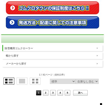
除雪機用ゴムクローラー
幅から探す
メーカーから探す
1 / 41ページ
（全811件）
1
2
3
4
5
次へ