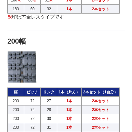
180
※
60
※
31
※
1本
2本セット
180
60
32
1本
2本セット
※
印は芯金レスタイプです
200幅
幅
ピッチ
リンク
1本（片方）
2本セット（1台分）
200
72
27
1本
2本セット
200
72
28
1本
2本セット
200
72
30
1本
2本セット
200
72
31
1本
2本セット