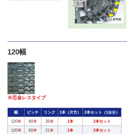
120幅
※芯金レスタイプ
幅
ピッチ
リンク
1本（片方）
2本セット（1台分）
120
※
60
※
20
※
1本
2本セット
120
※
60
※
21
※
1本
2本セット