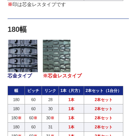
※
印は芯金レスタイプです
180幅
芯金タイプ
※芯金レスタイプ
幅
ピッチ
リンク
1本（片方）
2本セット（1台分）
180
60
28
1本
2本セット
180
60
30
1本
2本セット
180
※
60
※
30
※
1本
2本セット
180
60
31
1本
2本セット