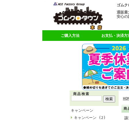
ゴムク
通販最
安心の
ご購入方法
お支払・決済方
商品検索
HO
商
キャンペーン
キャンペーン (2)
該