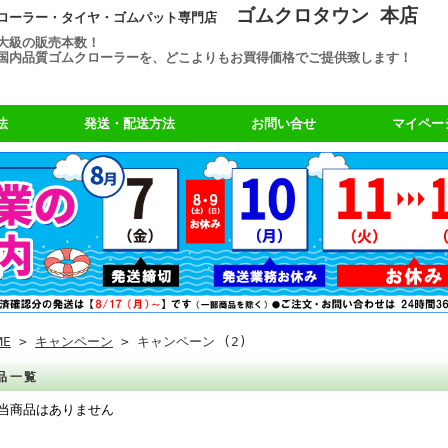
ゴムクロタウン 本店
ローラー・タイヤ・ゴムパット専門店
大級の販売本数！
国内品質ゴムクローラーを、どこよりもお買得価格でご提供致します！
法
発送・配送方法
お問い合せ
マイペー
ME
>
キャンペーン
> キャンペーン (2)
品一覧
当商品はありません