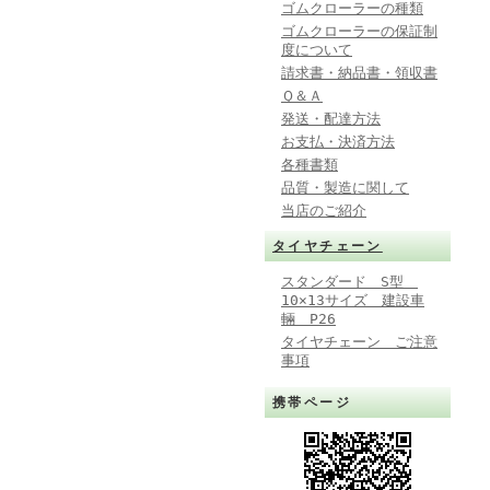
ゴムクローラーの種類
ゴムクローラーの保証制
度について
請求書・納品書・領収書
Ｑ＆Ａ
発送・配達方法
お支払・決済方法
各種書類
品質・製造に関して
当店のご紹介
タイヤチェーン
スタンダード S型
10×13サイズ 建設車
輛 P26
タイヤチェーン ご注意
事項
携帯ページ