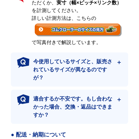
ただくか、
実寸（幅×ピッチ×リンク数）
しかしながら、高品質と低コストの両方を追求するプロの方々
を計測してください。
は、その商品を絶対に受け入れません。
それは１度購入し、使用すると、すぐに結果がわかるからです。
詳しい計測方法は、こちらの
リピーターの皆さまに支えられて
おかげさまで、ご注文の約半分はリピートや定期購入のお客様で
で写真付きで解説しています。
す。
一度使っていただいたからこそ分かる品質の良さが、リピート率
の高さに繋がっています。
今使用しているサイズと、販売さ
れているサイズが異なるのです
ハイクオリティをできる限りお求めやすい価
が？
格で
製造段階や流通において、できる限りのコストを削減。
最高級の品質と価格にこだわったゴムクローラーをご提供しま
適合するか不安です。もし合わな
す。
かった場合、交換・返品はできま
その結果、当店はネット販売において日本最大級の流通量を誇り
ます。
すか？
● 配送・納期について