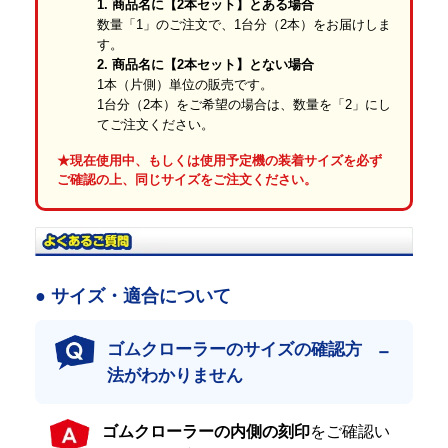
1. 商品名に【2本セット】とある場合
数量「1」のご注文で、1台分（2本）をお届けしま
す。
2. 商品名に【2本セット】とない場合
1本（片側）単位の販売です。
1台分（2本）をご希望の場合は、数量を「2」にし
てご注文ください。
厳しい品質管理の徹底
★現在使用中、もしくは使用予定機の装着サイズを必ず
ご確認の上、同じサイズをご注文ください。
当店のゴムクローラーは、国内トップクラスの社外品メーカーに
て、品質と生産において厳格な管理体制のもと、製造されたもの
です。
1本ずつプロの目で厳しく検品し、合格した商品だけを発送しま
す。それが常に安定したハイクオリティゴムクローラーである証
です。
● サイズ・適合について
全国のプロ現場での確かな実績
ゴムクローラーのサイズの確認方
日本全国の建設・土木会社様、大手リース・レンタル会社様、建
法がわかりません
機ディーラー様に採用されている、信頼の「プロ仕様」製品で
す。
低価格のみを追求し、品質に目をつぶった商品も販売できなくは
ゴムクローラーの内側の刻印
をご確認い
ありません。