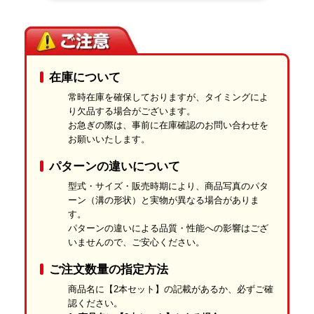
耐摩耗性や耐屈曲性を高め、あらゆる天候下での使用に耐える仕
様です。
独自の特殊配合ゴム
在庫について
天然ゴムと合成ゴムを黄金比でブレンド。
外側からも内側からも劣化をガードします。
常時在庫を確保しておりますが、タイミングによ
り欠品する場合がございます。
最高レベルの強度と高い耐久性
お急ぎの際は、事前に在庫確認のお問い合わせを
お願いいたします。
ハードな現場を足元から支え、求められる「最高の強度」と「長
期的な耐久性」を高い次元で両立。
パターンの違いについて
長く安心してお使いいただけるゴムクローラーです。
型式・サイズ・販売時期により、商品写真のパタ
ーン（溝の形状）と実物が異なる場合がありま
す。
パターンの違いによる品質・性能への影響はござ
いませんので、ご安心ください。
ご注文数量の指定方法
商品名に【2本セット】の記載があるか、必ずご確
認ください。