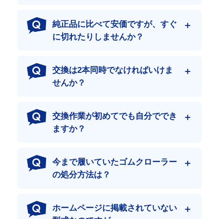
専門機械の部品はぜひ専門店で！
純正品に比べて安価ですが、すぐ
当店は、部品だけを取扱う【部品商】ではありません。
建設機械を専門に“機械販売”“買取”“修理”“部品販売”“レンタル・リ
に切れたりしませんか？
ース”と、総合的に行っております。すべての業務において、蓄
積された経験は商品の“データ”や“知識”だけではなく、自社内で
も使用する事で、その先にある本物を見極める“力”となっていま
交換は2本同時でなければいけま
す。
せんか？
コスト・作業性・耐久性を求められる、専門機械の部品はぜひ専
門店でお買い求めください。
現場を止めない即納体制
交換作業が初めてでも自分ででき
ますか？
豊富な在庫と物流網により、急なトラブル時もスピーディーに発
送。
現場のダウンタイム（作業中断）を最小限に抑えます。
今まで履いていたゴムクローラー
の処分方法は？
ホームページに掲載されていない