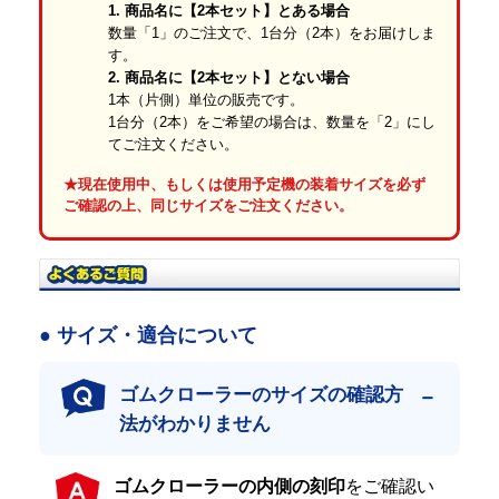
1. 商品名に【2本セット】とある場合
数量「1」のご注文で、1台分（2本）をお届けしま
す。
2. 商品名に【2本セット】とない場合
1本（片側）単位の販売です。
1台分（2本）をご希望の場合は、数量を「2」にし
てご注文ください。
厳しい品質管理の徹底
★現在使用中、もしくは使用予定機の装着サイズを必ず
ご確認の上、同じサイズをご注文ください。
当店のゴムクローラーは、国内トップクラスの社外品メーカーに
て、品質と生産において厳格な管理体制のもと、製造されたもの
です。
1本ずつプロの目で厳しく検品し、合格した商品だけを発送しま
す。それが常に安定したハイクオリティゴムクローラーである証
です。
● サイズ・適合について
全国のプロ現場での確かな実績
ゴムクローラーのサイズの確認方
日本全国の建設・土木会社様、大手リース・レンタル会社様、建
法がわかりません
機ディーラー様に採用されている、信頼の「プロ仕様」製品で
す。
低価格のみを追求し、品質に目をつぶった商品も販売できなくは
ゴムクローラーの内側の刻印
をご確認い
ありません。