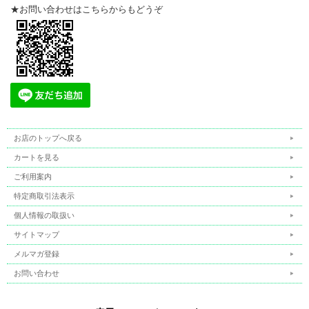
★お問い合わせはこちらからもどうぞ
当店のゴムクローラーなら安心してご使用いただけます。
購入前も後も万全のバックアップ
すべての種類のゴムクローラーに安心の保証付き。
ご注文前の商品選定、適合の確認はもちろん、購入後も交換につ
いて、そしてご使用まで万全のアフターフォローにて対応しま
す。
お気軽にお問い合わせください。
お店のトップへ戻る
カートを見る
ご利用案内
特定商取引法表示
個人情報の取扱い
サイトマップ
メルマガ登録
お問い合わせ