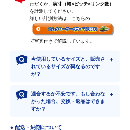
ただくか、
実寸（幅×ピッチ×リンク数）
しかしながら、高品質と低コストの両方を追求するプロの方々
を計測してください。
は、その商品を絶対に受け入れません。
それは１度購入し、使用すると、すぐに結果がわかるからです。
詳しい計測方法は、こちらの
リピーターの皆さまに支えられて
おかげさまで、ご注文の約半分はリピートや定期購入のお客様で
で写真付きで解説しています。
す。
一度使っていただいたからこそ分かる品質の良さが、リピート率
の高さに繋がっています。
今使用しているサイズと、販売さ
れているサイズが異なるのです
ハイクオリティをできる限りお求めやすい価
が？
格で
製造段階や流通において、できる限りのコストを削減。
最高級の品質と価格にこだわったゴムクローラーをご提供しま
適合するか不安です。もし合わな
す。
かった場合、交換・返品はできま
その結果、当店はネット販売において日本最大級の流通量を誇り
ます。
すか？
● 配送・納期について