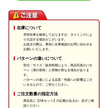
入。
耐摩耗性や耐屈曲性を高め、あらゆる天候下での使用に耐える仕
様です。
独自の特殊配合ゴム
在庫について
天然ゴムと合成ゴムを黄金比でブレンド。
外側からも内側からも劣化をガードします。
常時在庫を確保しておりますが、タイミングによ
り欠品する場合がございます。
最高レベルの強度と高い耐久性
お急ぎの際は、事前に在庫確認のお問い合わせを
お願いいたします。
ハードな現場を足元から支え、求められる「最高の強度」と「長
期的な耐久性」を高い次元で両立。
パターンの違いについて
長く安心してお使いいただけるゴムクローラーです。
型式・サイズ・販売時期により、商品写真のパタ
ーン（溝の形状）と実物が異なる場合がありま
す。
パターンの違いによる品質・性能への影響はござ
いませんので、ご安心ください。
ご注文数量の指定方法
商品名に【2本セット】の記載があるか、必ずご確
認ください。