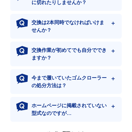
に切れたりしませんか？
専門機械の部品はぜひ専門店で！
当店は、部品だけを取扱う【部品商】ではありません。
建設機械を専門に“機械販売”“買取”“修理”“部品販売”“レンタル・リ
交換は2本同時でなければいけま
ース”と、総合的に行っております。すべての業務において、蓄
せんか？
積された経験は商品の“データ”や“知識”だけではなく、自社内で
も使用する事で、その先にある本物を見極める“力”となっていま
す。
交換作業が初めてでも自分ででき
コスト・作業性・耐久性を求められる、専門機械の部品はぜひ専
門店でお買い求めください。
ますか？
現場を止めない即納体制
今まで履いていたゴムクローラー
豊富な在庫と物流網により、急なトラブル時もスピーディーに発
送。
の処分方法は？
現場のダウンタイム（作業中断）を最小限に抑えます。
ホームページに掲載されていない
型式なのですが…