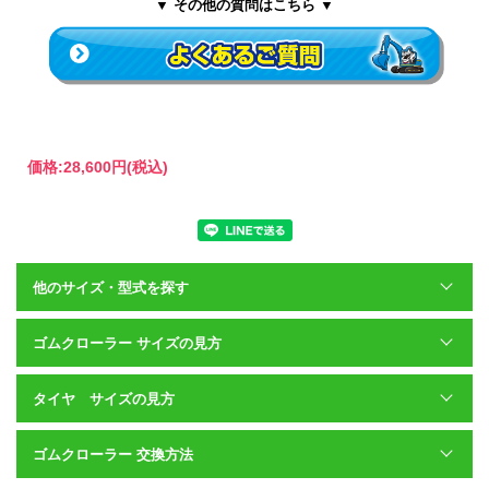
▼ その他の質問はこちら ▼
価格:
28,600円
(税込)
他のサイズ・型式を探す
安心の全ゴムクローラーは保証付き
ゴムクローラーに自信があるからこその全種類のゴムクローラー
ゴムクローラー サイズの見方
に保証付き。
他店で安いゴムクローラーを買ってしまい、すぐに切れてしまっ
タイヤ サイズの見方
た・・というお話を伺います。
そうならないためにも品質、価格にこだわった当店のゴムクロー
ラーをおすすめします。ゴムクローラーは作業途中で切れてしま
ゴムクローラー 交換方法
うと、機体を動かすことができなくなります。
そうすると、ほかの作業の妨げになることも・・・。