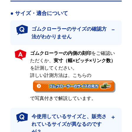
す。それが常に安定したハイクオリティゴムクローラーである証
です。
● サイズ・適合について
全国のプロ現場での確かな実績
ゴムクローラーのサイズの確認方
日本全国の建設・土木会社様、大手リース・レンタル会社様、建
法がわかりません
機ディーラー様に採用されている、信頼の「プロ仕様」製品で
す。
低価格のみを追求し、品質に目をつぶった商品も販売できなくは
ゴムクローラーの内側の刻印
をご確認い
ありません。
ただくか、
実寸（幅×ピッチ×リンク数）
しかしながら、高品質と低コストの両方を追求するプロの方々
を計測してください。
は、その商品を絶対に受け入れません。
それは１度購入し、使用すると、すぐに結果がわかるからです。
詳しい計測方法は、こちらの
リピーターの皆さまに支えられて
おかげさまで、ご注文の約半分はリピートや定期購入のお客様で
で写真付きで解説しています。
す。
一度使っていただいたからこそ分かる品質の良さが、リピート率
の高さに繋がっています。
今使用しているサイズと、販売さ
れているサイズが異なるのです
ハイクオリティをできる限りお求めやすい価
が？