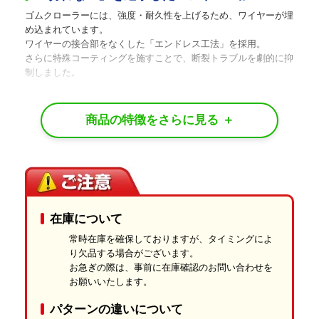
ゴムクローラーには、強度・耐久性を上げるため、ワイヤーが埋
め込まれています。
ワイヤーの接合部をなくした「エンドレス工法」を採用。
さらに特殊コーティングを施すことで、断裂トラブルを劇的に抑
制しました。
水分・油分に強い「独自の防腐技術」
水分、油分、紫外線などによる劣化を防ぐ独自の防腐技術を導
入。
耐摩耗性や耐屈曲性を高め、あらゆる天候下での使用に耐える仕
様です。
独自の特殊配合ゴム
在庫について
天然ゴムと合成ゴムを黄金比でブレンド。
外側からも内側からも劣化をガードします。
常時在庫を確保しておりますが、タイミングによ
り欠品する場合がございます。
最高レベルの強度と高い耐久性
お急ぎの際は、事前に在庫確認のお問い合わせを
お願いいたします。
ハードな現場を足元から支え、求められる「最高の強度」と「長
期的な耐久性」を高い次元で両立。
パターンの違いについて
長く安心してお使いいただけるゴムクローラーです。