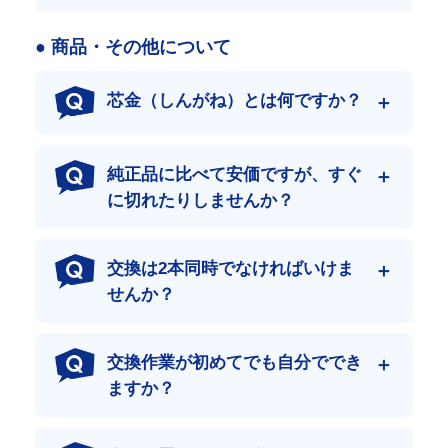
● 商品・その他について
芯金（しんがね）とは何ですか？
日本最大級の流通量
年間30万本という圧倒的な流通実績。
この膨大なデータがあるからこそ、あらゆる機種に最適なクロー
純正品に比べて安価ですが、すぐ
ラーを自信を持ってご提案できます。
に切れたりしませんか？
専門機械の部品はぜひ専門店で！
当店は、部品だけを取扱う【部品商】ではありません。
建設機械を専門に“機械販売”“買取”“修理”“部品販売”“レンタル・リ
交換は2本同時でなければいけま
ース”と、総合的に行っております。すべての業務において、蓄
せんか？
積された経験は商品の“データ”や“知識”だけではなく、自社内で
も使用する事で、その先にある本物を見極める“力”となっていま
す。
交換作業が初めてでも自分ででき
コスト・作業性・耐久性を求められる、専門機械の部品はぜひ専
門店でお買い求めください。
ますか？
現場を止めない即納体制