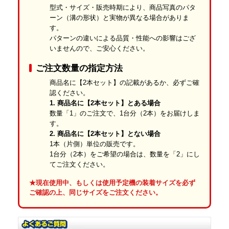
型式・サイズ・販売時期により、商品写真のパタ
ーン（溝の形状）と実物が異なる場合がありま
す。
パターンの違いによる品質・性能への影響はござ
いませんので、ご安心ください。
ご注文数量の指定方法
商品名に【2本セット】の記載があるか、必ずご確
認ください。
1. 商品名に【2本セット】とある場合
数量「1」のご注文で、1台分（2本）をお届けしま
す。
2. 商品名に【2本セット】とない場合
1本（片側）単位の販売です。
1台分（2本）をご希望の場合は、数量を「2」にし
てご注文ください。
厳しい品質管理の徹底
★現在使用中、もしくは使用予定機の装着サイズを必ず
ご確認の上、同じサイズをご注文ください。
当店のゴムクローラーは、国内トップクラスの社外品メーカーに
て、品質と生産において厳格な管理体制のもと、製造されたもの
です。
1本ずつプロの目で厳しく検品し、合格した商品だけを発送しま