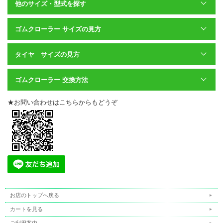
他のサイズ・型式を探す
安心の全ゴムクローラーは保証付き
ゴムクローラーに自信があるからこその全種類のゴムクローラー
ゴムクローラー サイズの見方
に保証付き。
他店で安いゴムクローラーを買ってしまい、すぐに切れてしまっ
タイヤ サイズの見方
た・・というお話を伺います。
そうならないためにも品質、価格にこだわった当店のゴムクロー
ラーをおすすめします。ゴムクローラーは作業途中で切れてしま
ゴムクローラー 交換方法
うと、機体を動かすことができなくなります。
そうすると、ほかの作業の妨げになることも・・・。
★お問い合わせはこちらからもどうぞ
当店のゴムクローラーなら安心してご使用いただけます。
購入前も後も万全のバックアップ
すべての種類のゴムクローラーに安心の保証付き。
ご注文前の商品選定、適合の確認はもちろん、購入後も交換につ
いて、そしてご使用まで万全のアフターフォローにて対応しま
す。
お気軽にお問い合わせください。
お店のトップへ戻る
カートを見る
ご利用案内