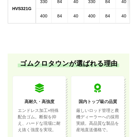
330
84
40
330
84
40
HVS321G
400
84
40
400
84
40
ゴムクロタウンが選ばれる理由
高耐久・高強度
国内トップ級の品質
エンドレス加工×特殊
厳しいロッド管理と農
配合ゴム。断裂を抑
機ディーラーへの採用
え、ハードな現場に耐
実績。高品質な製品を
え抜く強度を実現。
産地直送価格で。