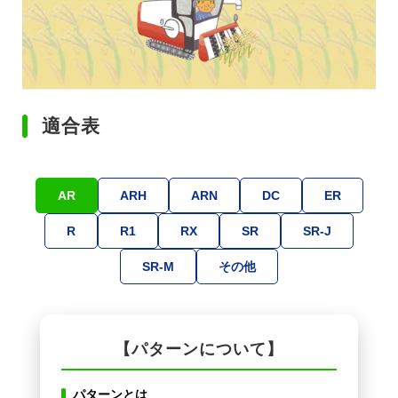
適合表
AR
ARH
ARN
DC
ER
R
R1
RX
SR
SR-J
SR-M
その他
【パターンについて】
パターンとは