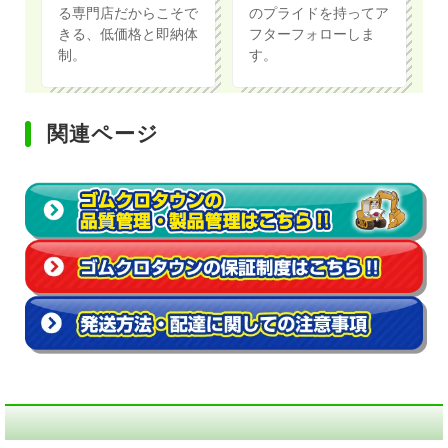
る専門店だからこそで
のプライドを持ってア
きる、低価格と即納体
フターフォローしま
制。
す。
関連ページ