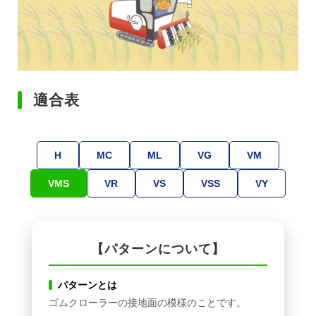
適合表
H
MC
ML
VG
VM
VMS
VR
VS
VSS
VY
【パターンについて】
パターンとは
ゴムクローラーの接地面の模様のことです。