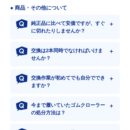
● 商品・その他について
純正品に比べて安価ですが、すぐ
日本最大級の流通量
に切れたりしませんか？
年間30万本という圧倒的な流通実績。
この膨大なデータがあるからこそ、あらゆる機種に最適なクロー
ラーを自信を持ってご提案できます。
交換は2本同時でなければいけま
専門機械の部品はぜひ専門店で！
せんか？
当店は、部品だけを取扱う【部品商】ではありません。
建設機械を専門に“機械販売”“買取”“修理”“部品販売”“レンタル・リ
ース”と、総合的に行っております。すべての業務において、蓄
交換作業が初めてでも自分ででき
積された経験は商品の“データ”や“知識”だけではなく、自社内で
ますか？
も使用する事で、その先にある本物を見極める“力”となっていま
す。
コスト・作業性・耐久性を求められる、専門機械の部品はぜひ専
今まで履いていたゴムクローラー
門店でお買い求めください。
の処分方法は？
現場を止めない即納体制
豊富な在庫と物流網により、急なトラブル時もスピーディーに発