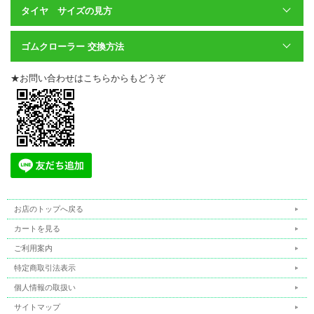
安心の全ゴムクローラーは保証付き
タイヤ サイズの見方
ゴムクローラーに自信があるからこその全種類のゴムクローラー
に保証付き。
ゴムクローラー 交換方法
他店で安いゴムクローラーを買ってしまい、すぐに切れてしまっ
た・・というお話を伺います。
そうならないためにも品質、価格にこだわった当店のゴムクロー
★お問い合わせはこちらからもどうぞ
ラーをおすすめします。ゴムクローラーは作業途中で切れてしま
うと、機体を動かすことができなくなります。
そうすると、ほかの作業の妨げになることも・・・。
当店のゴムクローラーなら安心してご使用いただけます。
購入前も後も万全のバックアップ
すべての種類のゴムクローラーに安心の保証付き。
ご注文前の商品選定、適合の確認はもちろん、購入後も交換につ
お店のトップへ戻る
いて、そしてご使用まで万全のアフターフォローにて対応しま
す。
カートを見る
お気軽にお問い合わせください。
ご利用案内
特定商取引法表示
個人情報の取扱い
サイトマップ