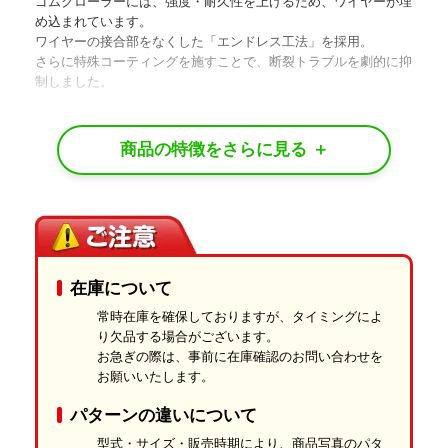
ゴムクローラーには、強度・耐久性を上げるため、ワイヤーが埋
め込まれています。
ワイヤーの接合部をなくした「エンドレス工法」を採用。
さらに特殊コーティングを施すことで、断裂トラブルを劇的に抑
制しました。
水分・油分に強い「独自の防腐技術」
水分、油分、紫外線などによる劣化を防ぐ独自の防腐技術を導
入。
耐摩耗性や耐屈曲性を高め、あらゆる天候下での使用に耐える仕
様です。
独自の特殊配合ゴム
在庫について
天然ゴムと合成ゴムを黄金比でブレンド。
外側からも内側からも劣化をガードします。
常時在庫を確保しておりますが、タイミングによ
り欠品する場合がございます。
最高レベルの強度と高い耐久性
お急ぎの際は、事前に在庫確認のお問い合わせを
お願いいたします。
ハードな現場を足元から支え、求められる「最高の強度」と「長
期的な耐久性」を高い次元で両立。
パターンの違いについて
長く安心してお使いいただけるゴムクローラーです。
型式・サイズ・販売時期により、商品写真のパタ