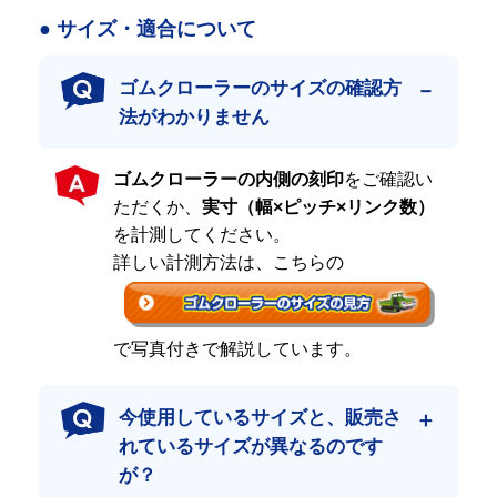
です。
● サイズ・適合について
全国のプロ現場での確かな実績
ゴムクローラーのサイズの確認方
日本全国の建設・土木会社様、大手リース・レンタル会社様、建
法がわかりません
機ディーラー様に採用されている、信頼の「プロ仕様」製品で
す。
低価格のみを追求し、品質に目をつぶった商品も販売できなくは
ゴムクローラーの内側の刻印
をご確認い
ありません。
ただくか、
実寸（幅×ピッチ×リンク数）
しかしながら、高品質と低コストの両方を追求するプロの方々
を計測してください。
は、その商品を絶対に受け入れません。
それは１度購入し、使用すると、すぐに結果がわかるからです。
詳しい計測方法は、こちらの
リピーターの皆さまに支えられて
おかげさまで、ご注文の約半分はリピートや定期購入のお客様で
で写真付きで解説しています。
す。
一度使っていただいたからこそ分かる品質の良さが、リピート率
の高さに繋がっています。
今使用しているサイズと、販売さ
れているサイズが異なるのです
ハイクオリティをできる限りお求めやすい価
が？
格で