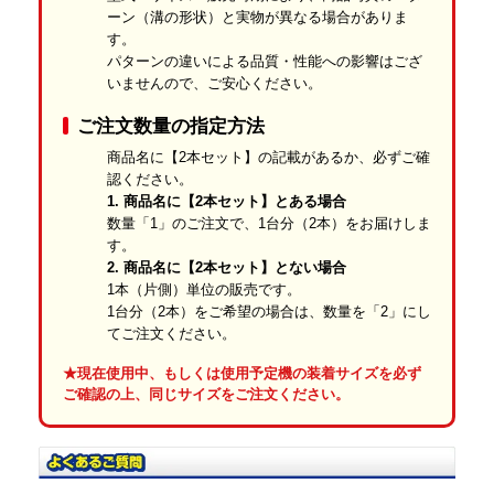
ーン（溝の形状）と実物が異なる場合がありま
す。
パターンの違いによる品質・性能への影響はござ
いませんので、ご安心ください。
ご注文数量の指定方法
商品名に【2本セット】の記載があるか、必ずご確
認ください。
1. 商品名に【2本セット】とある場合
数量「1」のご注文で、1台分（2本）をお届けしま
す。
2. 商品名に【2本セット】とない場合
1本（片側）単位の販売です。
1台分（2本）をご希望の場合は、数量を「2」にし
てご注文ください。
厳しい品質管理の徹底
★現在使用中、もしくは使用予定機の装着サイズを必ず
ご確認の上、同じサイズをご注文ください。
当店のゴムクローラーは、国内トップクラスの社外品メーカーに
て、品質と生産において厳格な管理体制のもと、製造されたもの
です。
1本ずつプロの目で厳しく検品し、合格した商品だけを発送しま
す。それが常に安定したハイクオリティゴムクローラーである証