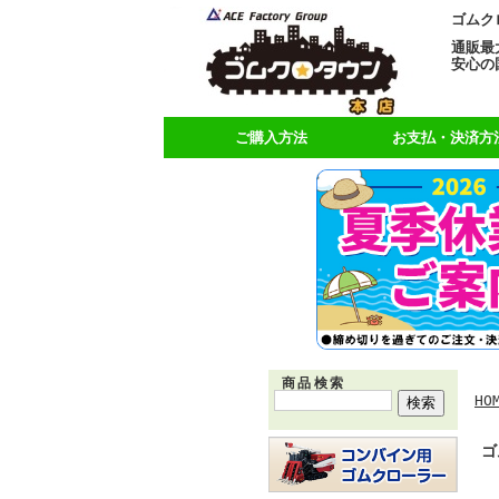
ゴムク
通販最
安心の
ご購入方法
お支払・決済方
商品検索
HO
ゴ