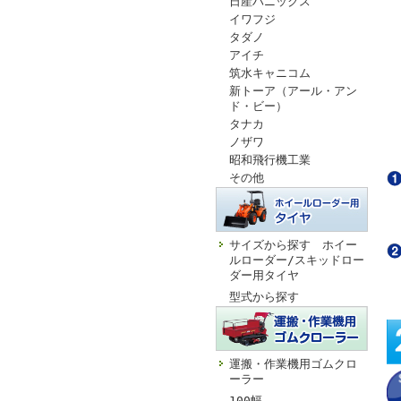
日産ハニックス
イワフジ
タダノ
アイチ
筑水キャニコム
新トーア（アール・アン
ド・ビー）
タナカ
ノザワ
昭和飛行機工業
その他
サイズから探す ホイー
ルローダー/スキッドロー
ダー用タイヤ
型式から探す
運搬・作業機用ゴムクロ
ーラー
100幅