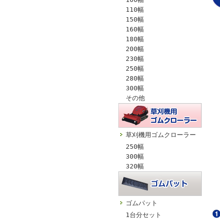
110幅
150幅
160幅
180幅
200幅
230幅
250幅
280幅
300幅
その他
草刈機用ゴムクローラー
250幅
300幅
320幅
ゴムパット
1台分セット