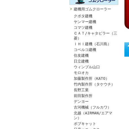
建機用ゴムクローラー
クボタ建機
ヤンマー建機
コマツ建機
ＣＡＴ/キャタピラー（三
菱）
ＩＨＩ建機（石川島）
コベルコ建機
住友建機
日立建機
ウィンブル山口
モロオカ
加藤製作所（KATO）
竹内製作所（タケウチ）
長野工業
前田製作所
デンヨー
古河機械（フルカワ）
北越（AIRMAN/エアマ
ン）
ボブキャット